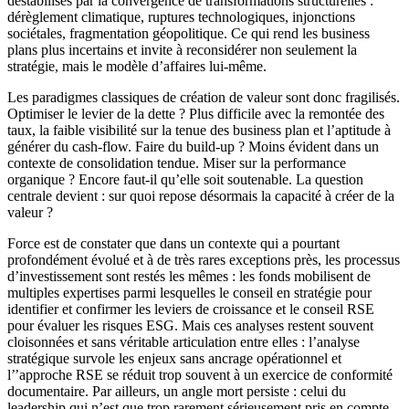
déstabilisés par la convergence de transformations structurelles :
dérèglement climatique, ruptures technologiques, injonctions
sociétales, fragmentation géopolitique. Ce qui rend les business
plans plus incertains et invite à reconsidérer non seulement la
stratégie, mais le modèle d’affaires lui-même.
Les paradigmes classiques de création de valeur sont donc fragilisés.
Optimiser le levier de la dette ? Plus difficile avec la remontée des
taux, la faible visibilité sur la tenue des business plan et l’aptitude à
générer du cash-flow. Faire du build-up ? Moins évident dans un
contexte de consolidation tendue. Miser sur la performance
organique ? Encore faut-il qu’elle soit soutenable. La question
centrale devient : sur quoi repose désormais la capacité à créer de la
valeur ?
Force est de constater que dans un contexte qui a pourtant
profondément évolué et à de très rares exceptions près, les processus
d’investissement sont restés les mêmes : les fonds mobilisent de
multiples expertises parmi lesquelles le conseil en stratégie pour
identifier et confirmer les leviers de croissance et le conseil RSE
pour évaluer les risques ESG. Mais ces analyses restent souvent
cloisonnées et sans véritable articulation entre elles : l’analyse
stratégique survole les enjeux sans ancrage opérationnel et
l’’approche RSE se réduit trop souvent à un exercice de conformité
documentaire. Par ailleurs, un angle mort persiste : celui du
leadership qui n’est que trop rarement sérieusement pris en compte.