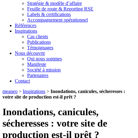
Stratégie & modèle d’affaire
Feuille de route & Reporting RSE
Labels & certifications
Accompagnement opérationnel
Références
Inspirations
Cas clients
Publications
Témoignages
Nous découvrir
Qui nous sommes
Manifeste
Société à mission
Partenaires
Contact
meaneo
>
Inspirations
>
Inondations, canicules, sécheresses :
votre site de production est-il prêt ?
Inondations, canicules,
sécheresses : votre site de
production est-il prêt ?